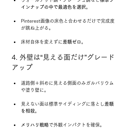
ウォールナット調・グレージュ調など
標準ラ
インナップの中で最適色を選択
。
Pinterest画像の床色と合わせるだけで完成度
が跳ね上がる。
床材自体を変えずに
差額ゼロ
。
4. 外壁は“見える面だけ”グレード
アップ
道路側＋斜めに見える側面のみガルバリウム
や塗り壁に。
見えない面は標準サイディングに落とし
差額
を相殺
。
メリハリ戦略
で外観インパクトを確保。