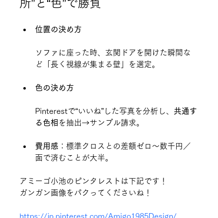
所”と“色”で勝負
位置の決め方
ソファに座った時、玄関ドアを開けた瞬間な
ど「長く視線が集まる壁」を選定。
色の決め方
Pinterestで“いいね”した写真を分析し、
共通す
る色相
を抽出→サンプル請求。
費用感
：標準クロスとの差額ゼロ～数千円／
面で済むことが大半。
アミーゴ小池のピンタレストは下記です！
ガンガン画像をパクってくださいね！
https://jp.pinterest.com/Amigo1985Design/