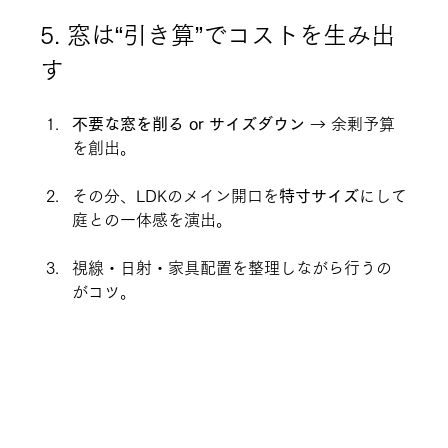
5. 窓は“引き算”でコストを生み出
す
不要な窓を削る or サイズダウン
 → 余剰予算
を創出。
その分、LDKのメイン開口を
特寸サイズ
にして
庭との一体感を演出。
視線・日射・家具配置を整理しながら行うの
がコツ。
6. 巾木・窓台を“薄く・細く”
L型巾木
や
スリム窓台
に変更 → 壁面がスッキ
リ。