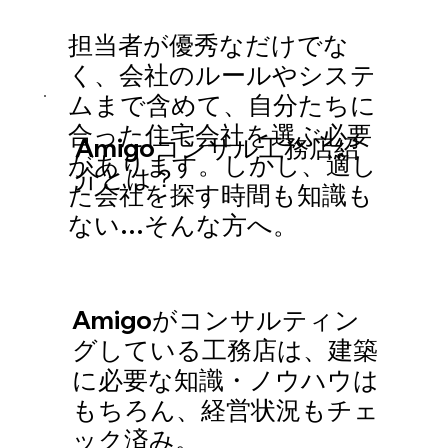
担当者が優秀なだけでな
く、会社のルールやシステ
ムまで含めて、自分たちに
合った住宅会社を選ぶ必要
Amigoコンサル工務店紹
があります。しかし、適し
介とは？
た会社を探す時間も知識も
ない…そんな方へ。
Amigoがコンサルティン
グしている工務店は、建築
に必要な知識・ノウハウは
もちろん、経営状況もチェ
ック済み。