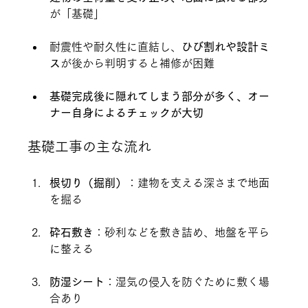
が「基礎」
耐震性や耐久性に直結し、
ひび割れや設計ミ
ス
が後から判明すると補修が困難
基礎完成後に隠れてしまう部分が多く、オー
ナー自身によるチェックが大切
基礎工事の主な流れ
根切り（掘削）
：建物を支える深さまで地面
を掘る
砕石敷き
：砂利などを敷き詰め、地盤を平ら
に整える
防湿シート
：湿気の侵入を防ぐために敷く場
合あり