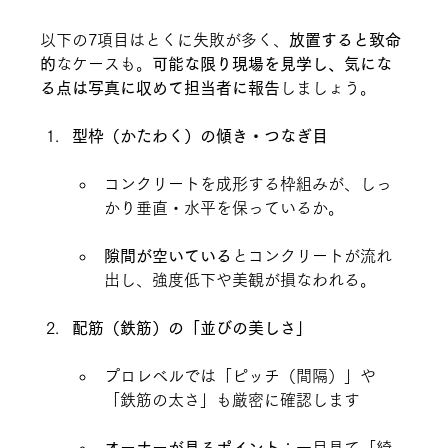
以下の7項目はとくに失敗が多く、
放置すると致命
的
なケースも。
可能な限り現場を見学し、気にな
る点は写真に収めて担当者に報告
しましょう。
型枠（かたわく）の傾き・つなぎ目
コンクリートを成形する枠組みが、しっ
かり垂直・水平を保っているか。
隙間が空いている
とコンクリートが流れ
出し、強度低下や美観が損なわれる。
配筋（鉄筋）の「並びの美しさ」
プロレベルでは「ピッチ（間隔）」や
「鉄筋の太さ」も厳密に確認します
オーナーが見るポイント
：一目見て「綺