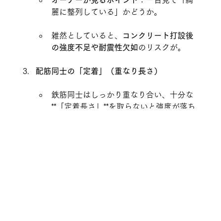
麗に整列している」かどうか。
雑然としていると、
コンクリート打設後
の強度不足や耐震性欠如
のリスクが。
配筋同士の「定着」（重なり長さ）
鉄筋同士はしっかり重なり合い、十分な
**「定着長さ」**を取らないと強度が落ち
る。
目安は**「D（鉄筋径）×40」**。
「ピッタリ重なっていない」「短すぎ
る」場合は要注意。
かぶり厚さ（かぶり）