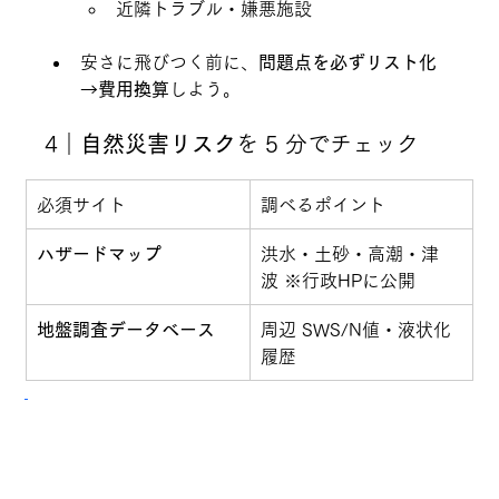
近隣トラブル・嫌悪施設
安さに飛びつく前に、
問題点を必ずリスト化
→費用換算
しよう。
4｜
自然災害リスク
を 5 分でチェック
必須サイト
調べるポイント
ハザードマップ
洪水・土砂・高潮・津
波 ※行政HPに公開
地盤調査データベース
周辺 SWS/N値・液状化
履歴
やり方は簡単
住所を入力 → 色付きエリアならリスク