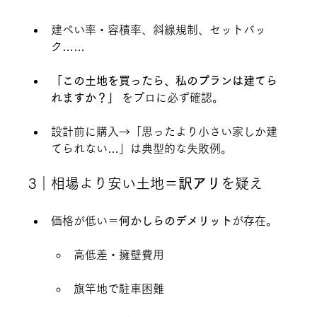
建ぺい率・容積率、斜線規制、セットバッ
ク……
「この土地を買ったら、私のプランは建てら
れますか？」
 をプロに必ず確認。
設計前に購入→「思ったより小さい家しか建
てられない…」は典型的な失敗例。
3｜相場より安い土地＝
訳アリ
を疑え
価格が低い＝
何かしらのデメリット
が存在。
高低差・擁壁費用
旗竿地で駐車困難