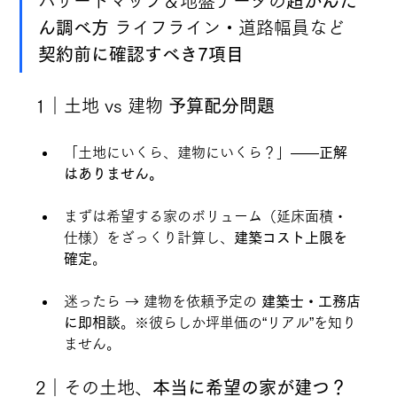
ハザードマップ＆地盤データの
超かんた
ん調べ方
 ライフライン・道路幅員など 
契約前に確認すべき7項目
1｜土地 vs 建物 
予算配分問題
「土地にいくら、建物にいくら？」――
正解
はありません。
まずは希望する家のボリューム（延床面積・
仕様）をざっくり計算し、
建築コスト上限を
確定
。
迷ったら → 建物を依頼予定の 
建築士・工務店
に即相談
。※彼らしか坪単価の“リアル”を知り
ません。
2｜その土地、
本当に希望の家が建つ？