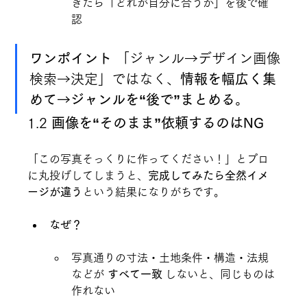
きたら「どれが自分に合うか」を後で確
認
ワンポイント
 「ジャンル→デザイン画像
検索→決定」ではなく、
情報を幅広く集
めて→ジャンルを“後で”まとめる
。
1.2 
画像を“そのまま”依頼するのはNG
「この写真そっくりに作ってください！」とプロ
に丸投げしてしまうと、
完成してみたら全然イメ
ージが違う
という結果になりがちです。
なぜ？
写真通りの寸法・土地条件・構造・法規
などが 
すべて一致
 しないと、同じものは
作れない