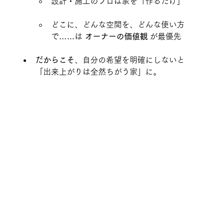
設計・施工のプロは家を「作るだけ」
どこに、どんな空間を、どんな使い方
で……は 
オーナーの価値観
 が最優先
だからこそ
、自分の希望を明確にしないと
「出来上がりは全然ちがう家」に。
2.3 
“使い方”を言葉に落とし込もう
例：「子ども部屋」
ただ“子ども部屋が欲しい”と言うだけでは
不十分
「お子さんがどんな風に育ってほしい
か」「いつ独立するか」「どんな習い事
をするか」など