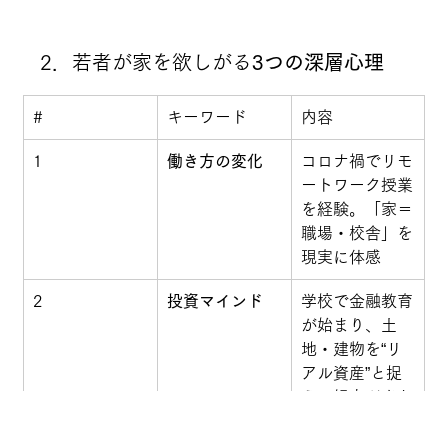
2．若者が家を欲しがる
3つの深層心理
#
キーワード
内容
1
働き方の変化
コロナ禍でリモ
ートワーク授業
を経験。「家＝
職場・校舎」を
現実に体感
2
投資マインド
学校で金融教育
が始まり、土
地・建物を“リ
アル資産”と捉
える視点が当た
り前に