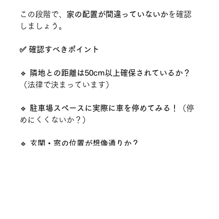
この段階で、
家の配置が間違っていないか
を確認
しましょう。
✅ 確認すべきポイント
🔹 
隣地との距離は50cm以上確保されているか？
（法律で決まっています）
🔹 
駐車場スペースに実際に車を停めてみる！
（停
めにくくないか？）
🔹 
玄関・窓の位置が想像通りか？
💡 
後から「ズレてた…」では遅い！この段階で修
正が可能！
📍 4. 基礎工事の鉄筋を写真に残