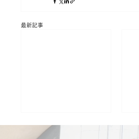
最新記事
【実施】自分達に適した外構
【
のメーカー比較②
明