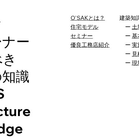
O'SAKとは？
建築知
ク
住宅モデル
ー
土
セミナー
ー
基
ーナー
​優良工務店紹介
ー
実
ー
見
べき
ー
現
の知識
S
cture
dge