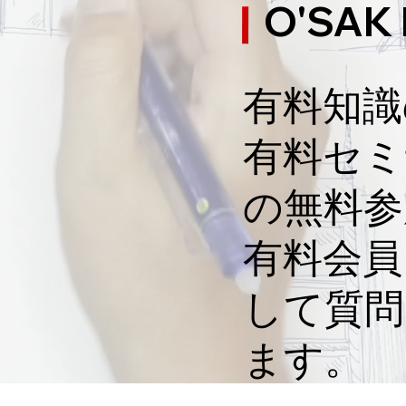
O'SAK
ミーゴ小池です！！
アミーゴ小池です！
有料知識
！
​有料セ
の無料参
​有料会
して質問
ます。