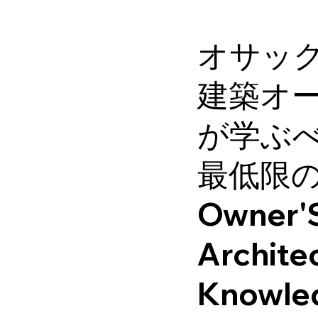
オサッ
建築オ
が学ぶ
最低限
Owner'
Archite
Knowle