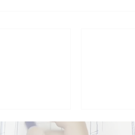
実施】照明の極意！間接照
【実施】階段を制
の活用術②
プロが建物を制す