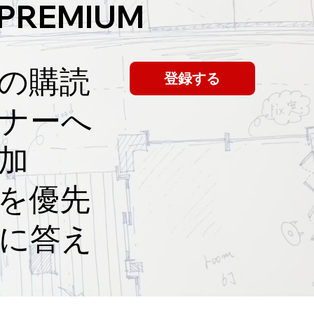
 PREMIUM
！
の購読
登録する
ミナーへ
加
員を優先
に答え