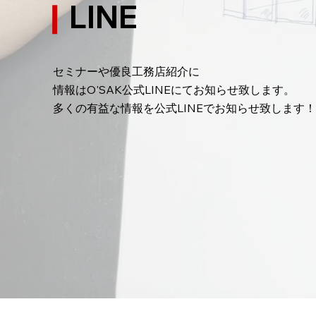
LINE
家の外構に関してプロ任せの皆さ
ア
ん！！
セミナーや優良工務店紹介に
情報はO'SAK公式LINEにてお知らせ致します。
​多くの有益な情報を公式LINEでお知らせ致します