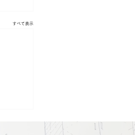
すべて表示
した建築の
②