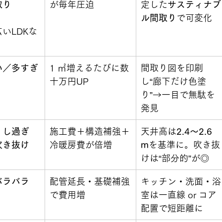
取り
が毎年圧迫
定した
サスティナブ
ル間取り
で可変化
いLDKな
い／多すぎ
1 ㎡増えるたびに数
間取り図を印刷
十万円UP
し“廊下だけ色塗
り”→一目で無駄を
発見
くし過ぎ
施工費＋構造補強＋
天井高は
2.4〜2.6 
吹き抜け
冷暖房費が倍増
m
を基準に。吹き抜
けは“部分的”が◎
バラバラ
配管延長・基礎補強
キッチン・洗面・浴
で費用増
室は一直線 or コア
配置で短距離に