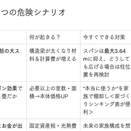
７つの危険シナリオ
 
何が起きる？
今すぐできる対策
m超の大ス
構造梁が太くなり材
スパンは
最大3.64 
料＆計算費が増える
m
に抑え、どうして
も広げる場合は柱位
置を再検討
ゴン効果
で
必要以上の室数・面
“本当に使うか”を家
６畳だか
積→本体価格UP
族で棚卸し＜家づく
りシンキング表が便
利＞
にお金が出
固定資産税・光熱費
未来の家族構成を想