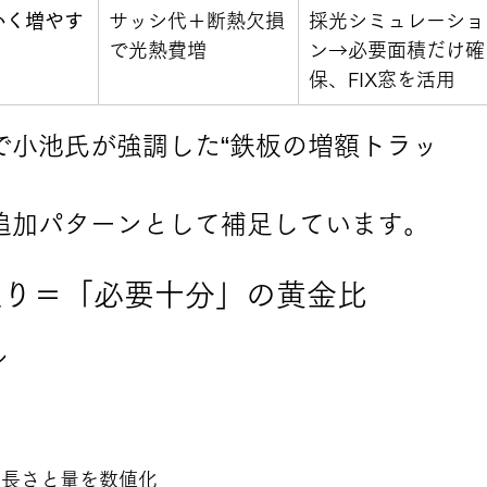
かく増やす
サッシ代＋断熱欠損
採光シミュレーショ
で光熱費増
ン→必要面積だけ確
保、FIX窓を活用
で小池氏が強調した“鉄板の増額トラッ
い追加パターンとして補足しています。
間取り＝「必要十分」の黄金比
ン
、長さと量を数値化