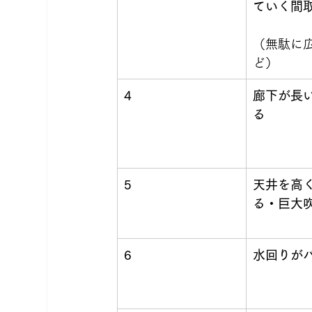
ていく間
（無駄に広
ど）
4
廊下が長
る
5
天井を高
る・巨大
6
水回りが