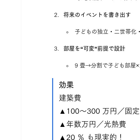
将来のイベントを書き出す
子どもの独立・二世帯化
部屋を“可変”前提で設計
9 畳→分割で子ども部屋×
効果
建築費 
▲100〜300 万円／固
▲年数万円／光熱費 
▲20 ％ も現実的！