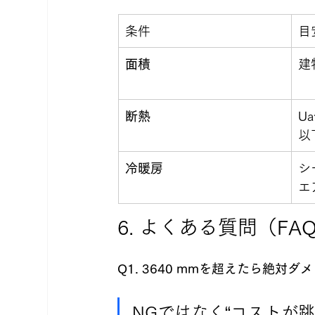
条件
目
面積
建
断熱
U
以
冷暖房
シ
エ
6. よくある質問（FA
Q1. 3640 mmを超えたら絶対ダ
NGではなく“コストが