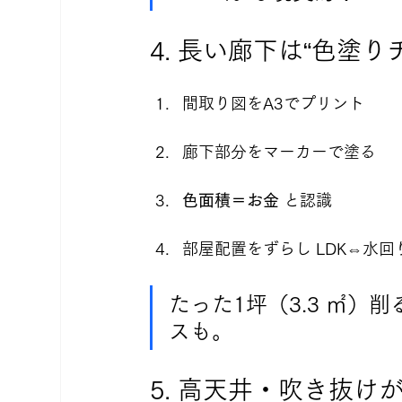
4. 長い廊下は“色塗
間取り図をA3でプリント
廊下部分をマーカーで塗る
色面積＝お金
 と認識
部屋配置をずらし LDK⇔水回
たった1坪（3.3 ㎡）
スも。
5. 高天井・吹き抜け