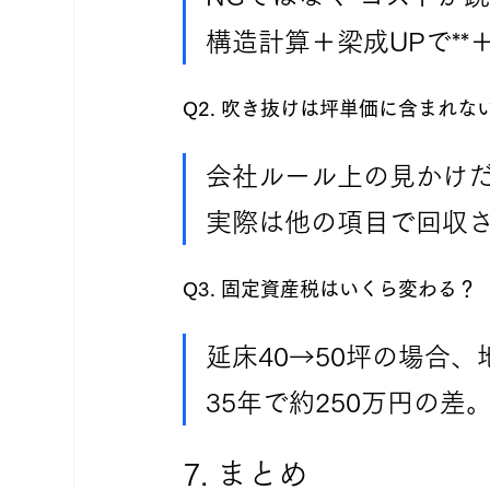
構造計算＋梁成UPで**＋
Q2. 吹き抜けは坪単価に含まれ
会社ルール上の見かけ
実際は他の項目で回収
Q3. 固定資産税はいくら変わる？
延床40→50坪の場合、
35年で約250万円の差
7. まとめ