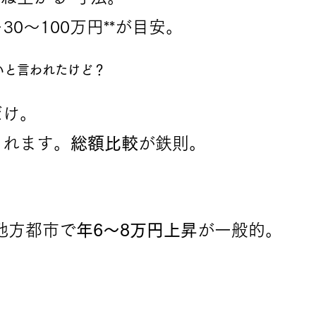
30〜100万円**が目安。
ないと言われたけど？
だけ。
されます。
総額比較
が鉄則。
地方都市で
年6〜8万円上昇
が一般的。
。