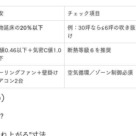
安
チェック項目
物延床の
20％以下
例：30坪なら≦6坪の吹き抜
け
a値0.46以下＋気密C値1.0
断熱等級６を推奨
下
ーリングファン＋壁掛け
空気循環／ゾーン制御必須
アコン2台
Q）
メ？
跳ね上がる”寸法。