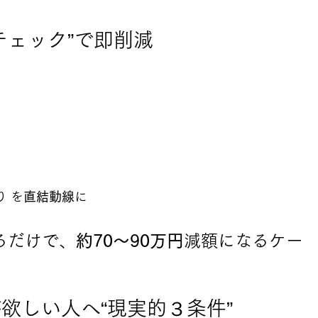
りチェック”で即削減
り を
直結動線
に
削るだけで、
約70〜90万円
減額になるケー
が欲しい人へ“現実的３条件”