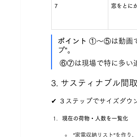
7
窓をとに
ポイント
 ①〜⑤は動画
プ”。
 ⑥⑦は現場で特に多
3. サスティナブル
✔ ３ステップでサイズダウ
現在の荷物・人数を一覧化
″家電収納リスト″を作り