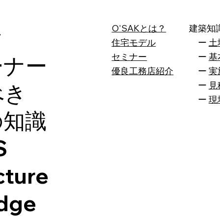
O'SAKとは？
建築知
ク
住宅モデル
ー
土
セミナー
ー
基
ーナー
​優良工務店紹介
ー
実
ー
見
べき
ー
現
の知識
S
cture
dge