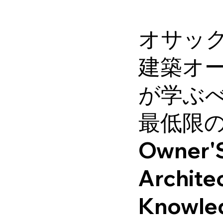
オサッ
建築オ
が学ぶ
最低限
Owner'
Archite
Knowle