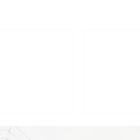
【現場⑳】家を受け取る前
★【現場⑲】家造
絶対にやっておくべきこ
階！施主検査で見