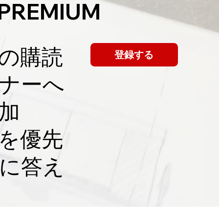
 PREMIUM
てプロ任せの
の購読
登録する
ミナーへ
加
員を優先
に答え