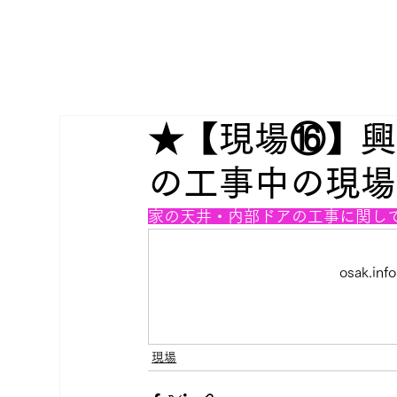
★【現場⑯】興
の工事中の現場
家の天井・内部ドアの工事に関し
osak.
現場