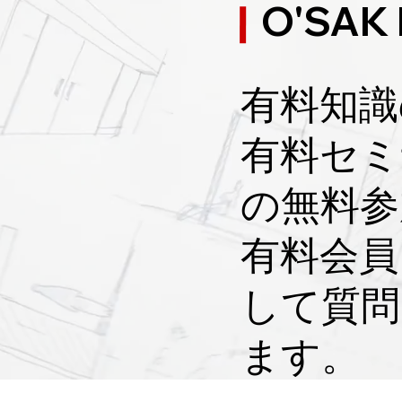
O'SAK
！引渡しの秘訣
のポイント
の引渡しに関してプロ任せの皆
家の施主検査に関し
ん！！
皆さん！！
有料知識
！
​有料セ
の無料参
​有料会
して質問
ます。