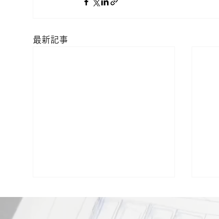
最新記事
★【現場⓪】新居建設時の近
★
隣挨拶、これを怠ると大トラ
に