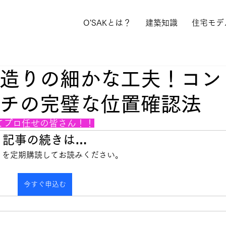
O'SAKとは？
建築知識
住宅モデ
造りの細かな工夫！コン
チの完璧な位置確認法
てプロ任せの皆さん！！
記事の続きは…
info を定期購読してお読みください。
今すぐ申込む