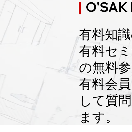
O'SAK
！引渡しの秘訣
のポイント
の引渡しに関してプロ任せの皆
家の施主検査に関し
ん！！
皆さん！！
有料知識
！
​有料セ
の無料参
​有料会
して質問
ます。