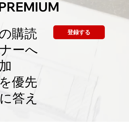
 PREMIUM
てプロ任せの
の購読
登録する
ミナーへ
加
員を優先
に答え