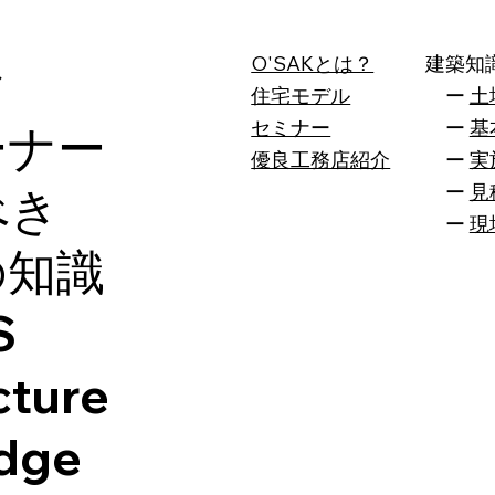
O'SAKとは？
建築知
ク
住宅モデル
ー
土
セミナー
ー
基
ーナー
​優良工務店紹介
ー
実
ー
見
べき
ー
現
の知識
S
cture
dge