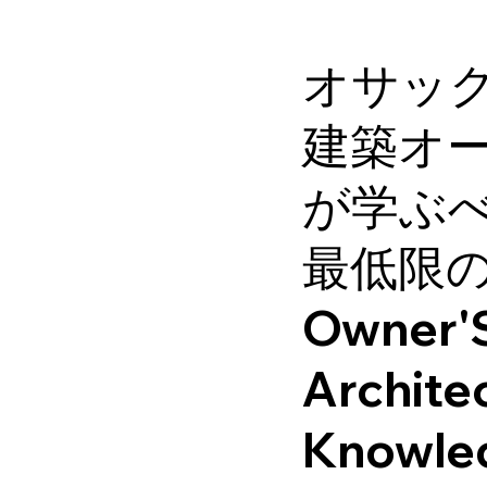
オサッ
建築オ
が学ぶ
最低限
Owner'
Archite
Knowle