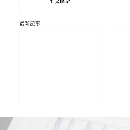
最新記事
★【現場⓪】新居建設時の近
★
隣挨拶、これを怠ると大トラ
に