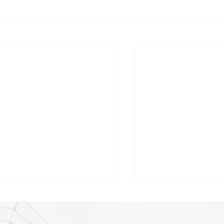
【現場⑳】家を受け取る前
★【現場⑲】家造
絶対にやっておくべきこ
階！施主検査で見