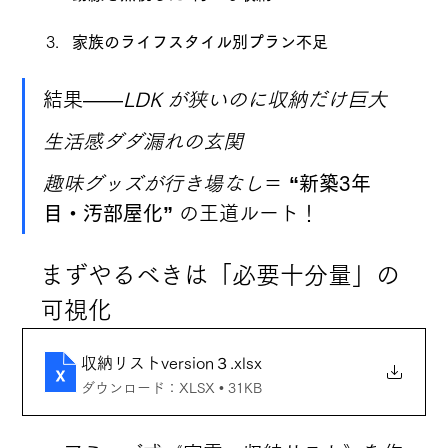
家族のライフスタイル別プラン不足
結果——
LDK が狭いのに収納だけ巨大
生活感ダダ漏れの玄関
趣味グッズが行き場なし
＝ 
“新築3年
目・汚部屋化”
 の王道ルート！
まずやるべきは「必要十分量」の
可視化
収納リストversion３
.xlsx
ダウンロード：XLSX • 31KB