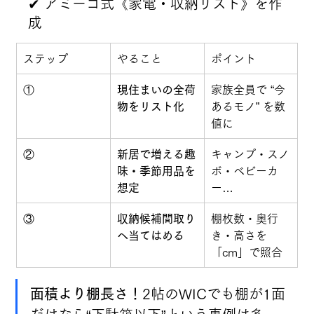
✔ アミーゴ式《家電・収納リスト》を作
成
ステップ
やること
ポイント
①
現住まいの全荷
家族全員で “今
物をリスト化
あるモノ” を数
値に
②
新居で増える趣
キャンプ・スノ
味・季節用品を
ボ・ベビーカ
想定
ー…
③
収納候補間取り
棚枚数・奥行
へ当てはめる
き・高さを
「cm」で照合
面積より棚長さ！
2帖のWICでも棚が1面