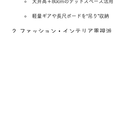
天井高＋80cmのデッドスペース活用
軽量ギアや長尺ボードを“吊り”収納
2. ファッション・インテリア重視派
3.6m以上のハンガーパイプ＋可動棚
見せる“ディスプレイクローゼット”
 → 生活感
ゼロのLDKをキープ
3. 共働き・時短家事派
玄関⇔FCL⇔ランドリー⇔ファミリーWIC
 を
一直線に
取り込む→掛ける→しまう が10歩以内
パントリー兼家事カウンター
 で書類も集約