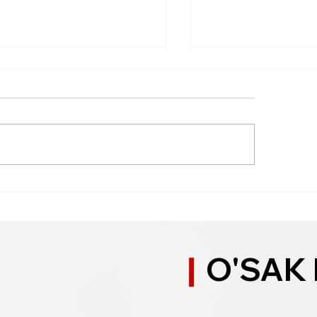
観が安っぽいを終わらせる
統一感が出ない家
のバランスと素材の選び
影・重心」の順番
、コスト調整と断熱とデザ
の格は“序列”で決
O'SAK
ン両立まで一気に決める方