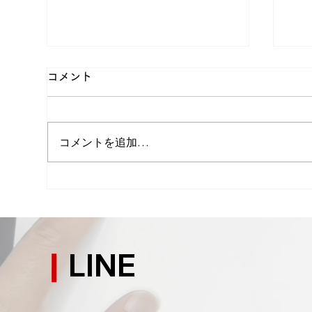
コメント
コメントを追加…
平屋が安っぽくなるのを終わ
外
らせる：窓のバランス、素材
窓
の選び方、コスト調整、断熱
方
LINE
とデザイン両立は「面・線・
イ
焦点」で決まる
法