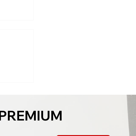
は「面・
が逆。外観
まる
 PREMIUM