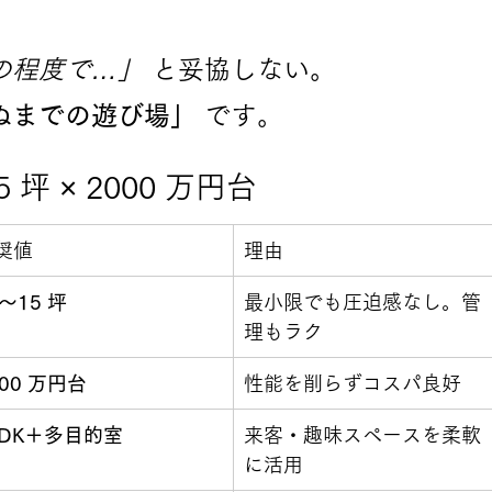
の程度で…」
 と妥協しない。
ぬまでの遊び場」
 です。
 坪 × 2000 万円台
奨値
理由
2〜15 坪
最小限でも圧迫感なし。管
理もラク
000 万円台
性能を削らずコスパ良好
LDK＋多目的室
来客・趣味スペースを柔軟
に活用