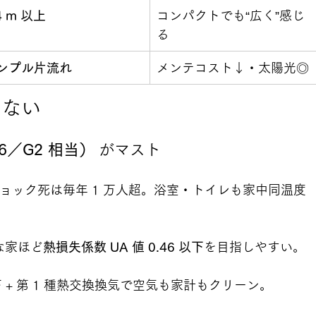
4 m 以上
コンパクトでも“広く”感じ
る
ンプル片流れ
メンテコスト↓・太陽光◎
しない
6／G2 相当）
 がマスト
ョック死は毎年 1 万人超。浴室・トイレも家中同温度
な家ほど
熱損失係数 UA 値 0.46 以下
を目指しやすい。
 以下 + 第 1 種熱交換換気で空気も家計もクリーン。