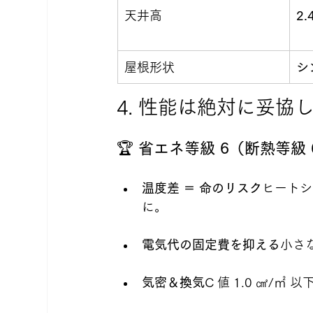
天井高
2.
屋根形状
シ
4. 性能は絶対に妥協
🏆 
省エネ等級 6（断熱等級 
温度差 ＝ 命のリスク
ヒートシ
に。
電気代の固定費を抑える
小さ
気密＆換気
C 値 1.0 ㎠/㎡