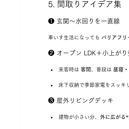
5. 間取りアイデア集
❶ 玄関〜水回りを一直線
車いす生活になっても 
バリアフリ
❷ オープン LDK＋小上がり
来客時は 
客間
、普段は 
昼寝・
床下収納で季節家電をスッキ
❸ 屋外リビングデッキ
建物が小さい分、
外に広がる“