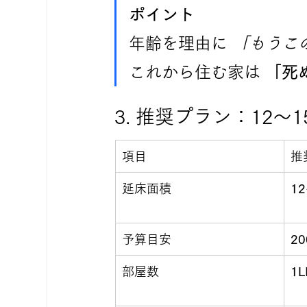
ポイント
年齢を理由に 
「もうこ
これから住む家は 
「死
3. 推奨プラン：12〜15
項目
推
延床面積
1
予算目安
2
部屋数
1