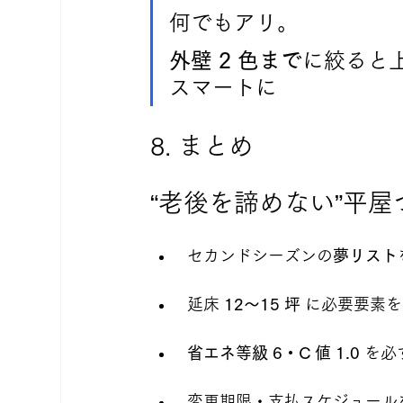
何でもアリ。 
外壁 2 色まで
に絞ると上
スマートに
8. まとめ
“老後を諦めない”平
 セカンドシーズンの
夢リスト
 延床 
12〜15 坪
 に必要要素
省エネ等級 6・C 値 1.0
 を必
 変更期限・支払スケジュール