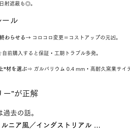
夏の日射遮蔽も◎。
ルール
上終わらせる
→ コロコロ変更＝コストアップの元凶。
を自前購入すると保証・工期トラブル多発。
以上”材を選ぶ
⇒ ガルバリウム 0.4 mm・高耐久窯業サイ
リー”が正解
 は過去の話。
ォルニア風／インダストリアル
 …