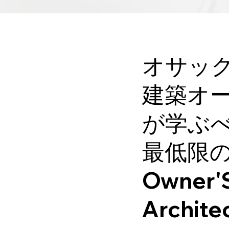
オサッ
建築オ
が学ぶ
最低限
Owner'
Archite