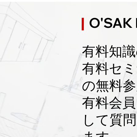
実施】照明の極意！間接照
【実施】階段を制
の活用術②
プロが建物を制す
O'SAK
ミーゴ小池です！！
アミーゴ小池です！
有料知識
！
​有料セ
の無料参
​有料会
して質問
ます。