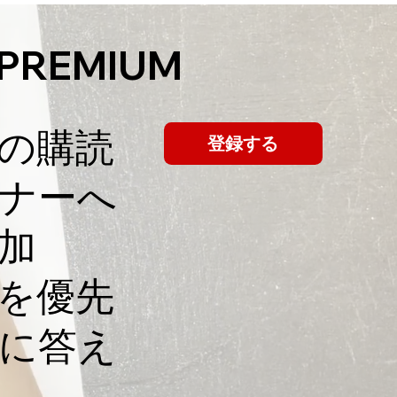
に適した工
 PREMIUM
！
の購読
登録する
ミナーへ
加
員を優先
に答え