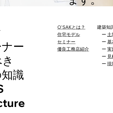
O'SAKとは？
建築知
ク
住宅モデル
ー
土
セミナー
ー
基
ーナー
​優良工務店紹介
ー
実
ー
見
べき
ー
現
の知識
S
cture