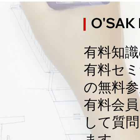
【契約前】自分達
法完全理解②
O'SAK
アミーゴ小池です！
有料知識
完全版】注文住宅・不動産
！
​有料セ
資の建物を造る時に建築オ
ナーが行うべき全てのノウ
の無料参
ウ完全解説！
​有料会
して質問
ます。