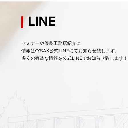
【最新】ダイニングには朝日
が必要！？健康的な生活を手
LINE
に入れる為のノウハウ！
LDKであまり重要視されないダイ
ニングですが近年はダイニングこ
そ注意すべき空間なのです！ 1.
セミナーや優良工務店紹介に
ダイニングの役割とプライバシー
【
情報はO'SAK公式LINEにてお知らせ致します。
性 ダイニングは家の中で「中間
​多くの有益な情報を公式LINEでお知らせ致します
投
の空間」 玄関やリビングほど開
かれていないが、寝室ほどプライ
ー
ベートではない。...
ハ