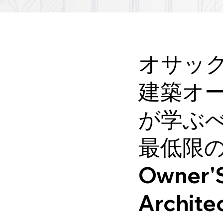
オサッ
建築オ
が学ぶ
最低限
Owner'
Archite