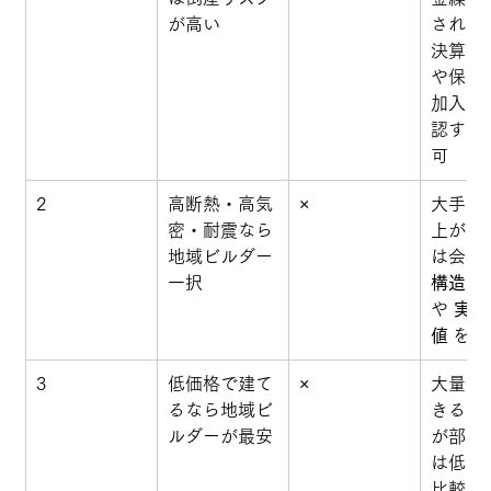
が高い
されや
決算書
や保証
加入有
認すれ
可
2
高断熱・高気
×
大手も
密・耐震なら
上が進
地域ビルダー
は会社
一択
構造計
や 
実測 
値
 を
3
低価格で建て
×
大量仕
るなら地域ビ
きる大
ルダーが最安
が部材
は低い
比較は