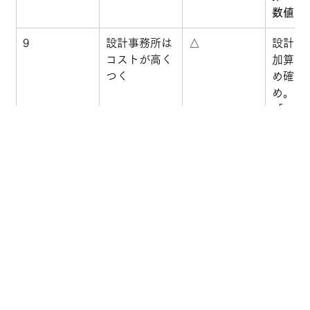
数値
 
9
設計事務所は
△
設計監
コストが高く
加算さ
つく
め確か
め。た
「コス
まで一
頼」す
額が下
も
10
技術力なら地
△
熟練大
域ビルダーが
える会
安心
いが、
ニュア
査体制
と技術
化