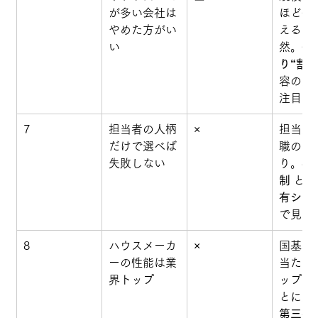
が多い会社は
ほど件
やめた方がい
えるの
い
然。
件
り“割合
容の具
注目
7
担当者の人柄
×
担当交
だけで選べば
職の可
失敗しない
り。
社
制
 と 
有シス
で見る
8
ハウスメーカ
×
国基準
ーの性能は業
当たり
界トップ
ップは
とに異
第三者