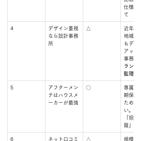
仕様」
て
4
デザイン重視
△
近年は
なら設計事務
地域ビ
所
もデザ
アップ
事務所
ラン自
監理力
5
アフターメン
〇
専属部
テはハウスメ
期保証
ーカーが最強
ため対
い。た
「担当
籍」も
6
ネット口コミ
△
規模が