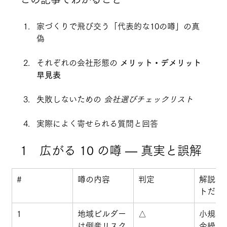
家づくりで飛び交う「代表的な10の噂」の真
偽
それぞれの会社形態の 
メリット・デメリット
早見表
失敗しないための 
会社選びチェックリスト
実際によく寄せられる質問と回答
1　広がる 10 の噂 ― 真実と誤解
#
噂の内容
判定
解説（
トだけ
1
地域ビルダー
△
小規模
は倒産リスク
金繰り