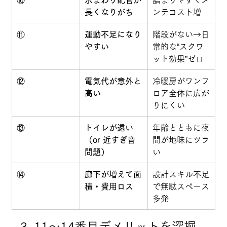
長くなりがち
ンテコスト増
⑪
運動不足になり
階段がない→日
やすい
常的な“スクワ
ット効果”ゼロ
⑫
電気代が意外と
冷暖房がワンフ
高い
ロア全体に広が
りにくい
⑬
トイレが遠い
年齢とともに夜
（or 近すぎ音
間が地味にツラ
問題）
い
⑭
廊下が増えて面
設計スキル不足
積・費用ロス
で無駄スペース
多発
3. 11〜14番目デメリットを深掘