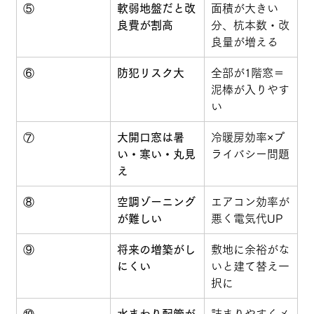
⑤
軟弱地盤だと改
面積が大きい
良費が割高
分、杭本数・改
良量が増える
⑥
防犯リスク大
全部が1階窓＝
泥棒が入りやす
い
⑦
大開口窓は暑
冷暖房効率×プ
い・寒い・丸見
ライバシー問題
え
⑧
空調ゾーニング
エアコン効率が
が難しい
悪く電気代UP
⑨
将来の増築がし
敷地に余裕がな
にくい
いと建て替え一
択に
⑩
水まわり配管が
詰まりやすくメ