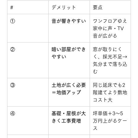
#
デメリット
要点
①
音が響きやすい
ワンフロアゆえ
家中に声・TV
音が広がる
②
暗い部屋ができ
窓が取りにく
やすい
く、採光不足→
気分まで落ち込
む
③
土地が広く必要
同じ延床でも2
＝地価アップ
階建てより敷地
コスト大
④
基礎・屋根が大
坪単価＋3〜5
きく工事費増
万円上がるケー
ス