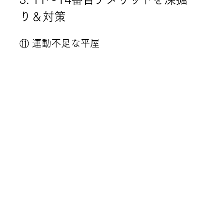
り＆対策
⑪ 運動不足な平屋
原因
：階段ゼロで“太もも筋トレ”機会が
激減
対策
 毎日の 
スクワット20回
・犬の
散歩・家ヨガを習慣化 敷地に 
3〜5段の
外階段
 を作りプチ運動ルートに
⑫ 電気代が高い平屋
原因
：冷気は下へ、暖気は上へ流れない
→空調効率ダウン
対策
高気密高断熱（魔法瓶ハウス）
＋気